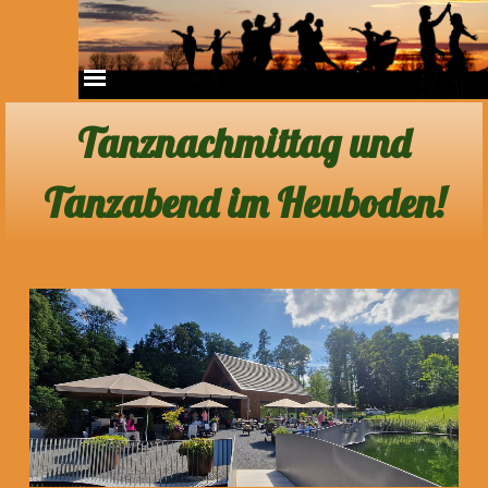
Direkt zum Seiteninhalt
Menü überspringen
Tanznachmittag und
Tanzabend im Heuboden!