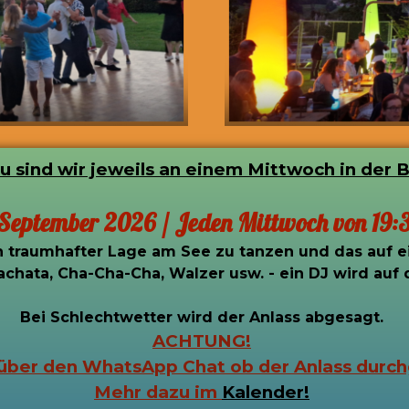
u sind wir jeweils an einem Mittwoch in der 
 September 2026 /
Jeden Mittwoch von 19:3
n traumhafter Lage am See zu tanzen und das auf e
 Bachata, Cha-Cha-Cha, Walzer usw. - ein DJ wird au
Bei Schlechtwetter wird der Anlass abgesagt.
ACHTUNG!
 über den WhatsApp Chat ob der Anlass durchg
Mehr dazu im
Kalender!